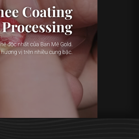
ee Coating
Processing
hê độc nhất của Ban Mê Gold.
 hương vị trên nhiều cung bậc.