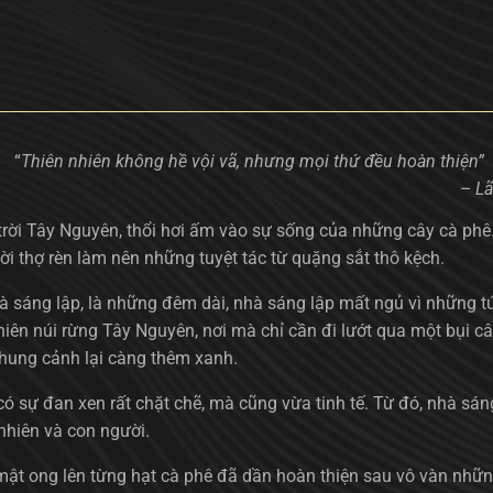
“
Thiên nhiên không hề vội vã, nhưng mọi thứ đều hoàn thiện”
– Lão T
trời Tây Nguyên, thổi hơi ấm vào sự sống của những cây cà phê
i thợ rèn làm nên những tuyệt tác từ quặng sắt thô kệch.
 sáng lập, là những đêm dài, nhà sáng lập mất ngủ vì những tú
 nhiên núi rừng Tây Nguyên, nơi mà chỉ cần đi lướt qua một bụi
khung cảnh lại càng thêm xanh.
n có sự đan xen rất chặt chẽ, mà cũng vừa tinh tế. Từ đó, nhà s
nhiên và con người.
 mật ong lên từng hạt cà phê đã dần hoàn thiện sau vô vàn nhữ