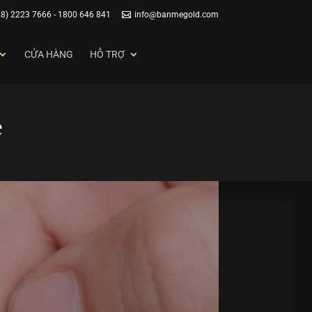
28) 2223 7666 - 1800 646 841
info@banmegold.com
CỬA HÀNG
HỖ TRỢ
e